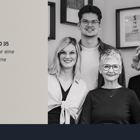
0 35
r eine
rne