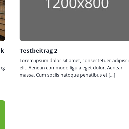
Les
So
Spo
ik
Testbeitrag 2
Lorem ipsum dolor sit amet, consectetuer adipisc
ing
elit. Aenean commodo ligula eget dolor. Aenean
massa. Cum sociis natoque penatibus et […]