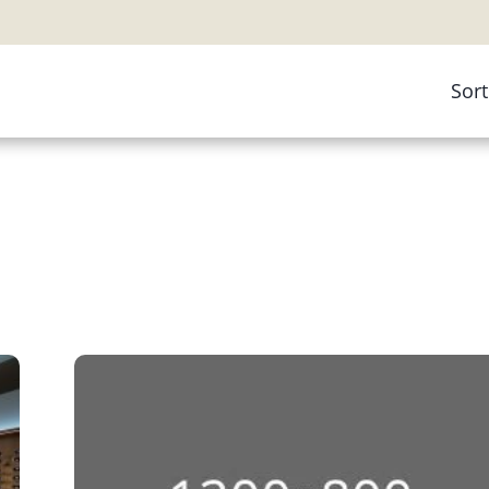
Sor
Ko
Bri
Bri
Gle
Arb
Kin
Fer