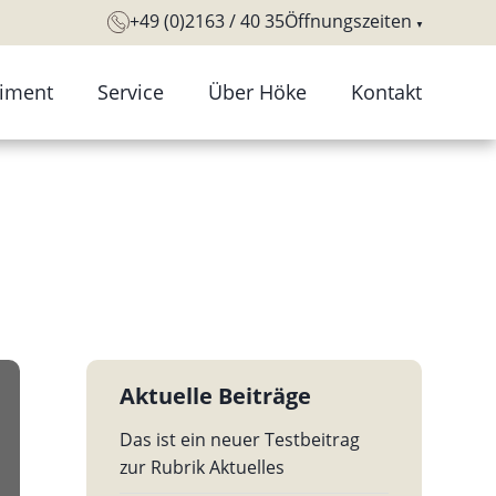
+49 (0)2163 / 40 35
Öffnungszeiten
timent
Service
Über Höke
Kontakt
ntaktlinsen
Sehtest und
Tradition Geschichte
Augenanalyse
llengestelle
Geschäftsräume
Augengesundheits-
llengläser
Unser Team
Check
itsichtbrillen
Ausbildung
Führerscheinsehtest
eitsplatzbrillen
Aktuelle Beiträge
derbrillen
Das ist ein neuer Testbeitrag
nbrillen
zur Rubrik Aktuelles