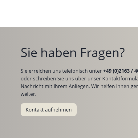
Sie haben Fragen?
Sie erreichen uns telefonisch unter
+49 (0)2163 / 4
oder schreiben Sie uns über unser Kontaktformula
Nachricht mit Ihrem Anliegen. Wir helfen Ihnen ge
weiter.
Kontakt aufnehmen