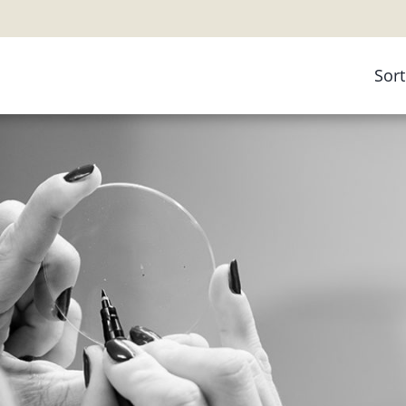
Sor
Ko
Bri
Bri
Gle
Arb
Kin
Fer