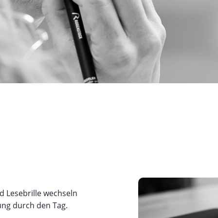
Les
So
Spo
d Lesebrille wechseln
itung durch den Tag.