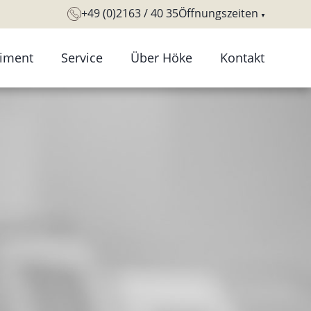
+49 (0)2163 / 40 35
Öffnungszeiten
timent
Service
Über Höke
Kontakt
ntaktlinsen
Sehtest und
Tradition Geschichte
Augenanalyse
llengestelle
Geschäftsräume
Augengesundheits-
llengläser
Unser Team
Check
itsichtbrillen
Ausbildung
Führerscheinsehtest
eitsplatzbrillen
derbrillen
nbrillen