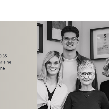
0 35
r eine
rne