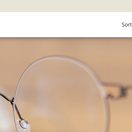
Sor
Ko
Bri
Bri
Gle
Arb
Kin
Fer