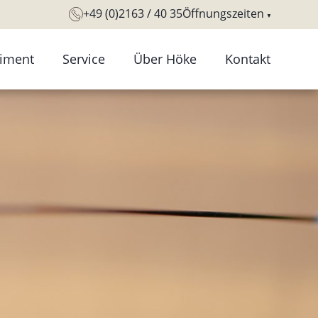
+49 (0)2163 / 40 35
Öffnungszeiten
timent
Service
Über Höke
Kontakt
ntaktlinsen
Sehtest und
Tradition Geschichte
Augenanalyse
llengestelle
Geschäftsräume
Augengesundheits-
llengläser
Unser Team
Check
itsichtbrillen
Ausbildung
Führerscheinsehtest
eitsplatzbrillen
derbrillen
nbrillen