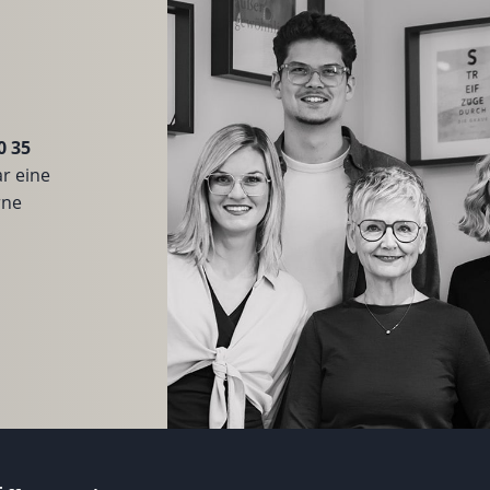
0 35
r eine
rne