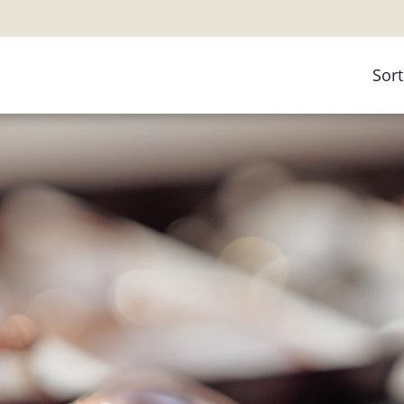
Sor
Ko
Bri
Bri
Gle
Arb
Kin
Fer