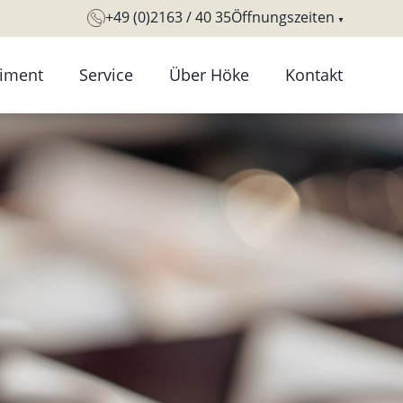
+49 (0)2163 / 40 35
Öffnungszeiten
timent
Service
Über Höke
Kontakt
ntaktlinsen
Sehtest und
Tradition Geschichte
Augenanalyse
llengestelle
Geschäftsräume
Augengesundheits-
llengläser
Unser Team
Check
itsichtbrillen
Ausbildung
Führerscheinsehtest
eitsplatzbrillen
derbrillen
nbrillen