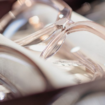
Les
So
Spo